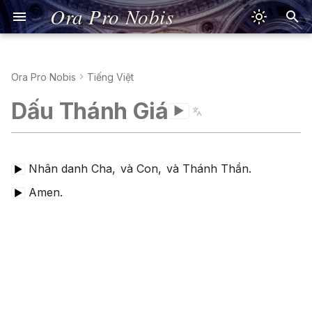
Ora Pro Nobis
Ora Pro Nobis
Tiếng Việt
Sign of the Cross
Kreuzzeichen
Señal de la Cruz
Signe de la Croix
Segno della Croce
Signum Crucis
Znak Krzyża
Sinal da Cruz
Lời Nguyện Giêsu
Phát Âm Tiếng Việt
Τό Σημείον τού
聖號經
十字架のしるし
Jesus Prayer
Pronunciation
Jesusgebet
Aussprache
Oración de Jesús
Pronunciación
Prière de Jésus
Prononciation
Preghiera di Gesù
Pronuncia
Oratio Iesu
Pronuntiatio
Modlitwa Jezusowa
Wymowa
Oração de Jesus
Pronúncia
Προσευχή τού Ιησού
Προφορά
耶穌禱文
發音
イエスの祈り
発音
Dấu Thánh Giá
▶
Σταυρού
Apostles' Creed
Apostolisches
Credo de los Apóstoles
Je crois en Dieu
Simbolo degli Apostoli
Symbolum Apostolorum
Wierzę w Boga
Credo dos Apóstolos
Kinh Tin Kính Nicea
Viết Tiếng Việt
宗徒信經
使徒信条
Nicene Creed
Good Advice
Nizänisches
Credo de Nicea
Cognados
Credo de Nicée
Credo di Nicea
Symbolum Nicaenum
Credo nicejskie
Credo Niceno
Σύμβολον Νικαίας
尼西亞信經
寫作
ニケア信条
Glaubensbekenntnis
Σύμβολον τών
Glaubensbekenntnis
Αποστόλων
Our Father
Padre Nuestro
Notre Père
Padre Nostro
Pater Noster
Ojcze nasz
Pai Nosso
Thánh Vịnh 23
天主經
主の祈り
Psalm 23
Bad Advice
Salmo 23
Conjugaciones
Psaume 23
Salmo 23
Psalmus 23
Psalm 23
Salmo 23
Ψαλμός 23
聖詠第二十三篇
詩篇第23篇
Nhân danh Cha,
và Con,
và Thánh Thần.
▶
Vater unser
Psalm 23
Amen.
▶
Πάτερ ημών
Hail Mary
Ave María
Je vous salue, Marie
Ave Maria
Ave Maria
Zdrowaś Maryjo
Ave Maria
Thánh Vịnh 51
聖母經
アヴェ・マリア
Psalm 51
Speak like a Diplomat
Salmo 51
Psaume 51
Salmo 51
Psalmus 51
Psalm 51
Salmo 51
Ψαλμός 51
聖詠第五十一篇
詩篇第51篇
Gegrüßet seist du, Maria
Psalm 51
Χαίρε Μαρία
Glory Be
Gloria al Padre
Gloire au Père
Gloria al Padre
Gloria Patri
Chwała Ojcu
Glória ao Pai
聖三光榮經
栄唱
Language Difficulty
Ehre sei dem Vater
Δόξα Πατρί
Fatima Prayer
Oración de Fátima
Ô mon Jésus
Preghiera di Fatima
Oratio Fatimae
O mój Jezu
Oração de Fátima
花地瑪聖母禱詞
ファティマの祈り
Introverts & Language
Fatimagebet
Η Προσευχή τής
Hail, Holy Queen
Salve Regina
Je vous salue, Reine
Salve, Regina
Salve Regina
Zdrowaś, Królowo
Salve Rainha
又聖母經
サルベ・レジーナ