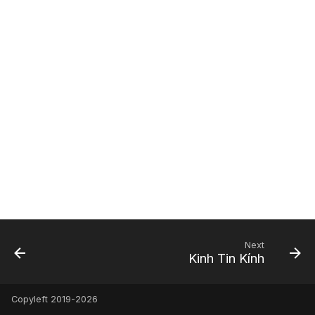
Φατίμας
Sei gegrüßt, o Königin
[ Extras ]
[ Adicionales ]
[ Suppléments ]
[ Aggiunte ]
[ Additamenta ]
[ Dodatki ]
[ Adicionais ]
[ 額外 ]
[ 追加 ]
Χαίρε, Βασίλισσα
[ Zusätze ]
[ Resources ]
[ Recursos ]
[ Ressources ]
[ Risorse ]
[ Opes ]
[ Zasoby ]
[ Recursos ]
[ 資源 ]
[ 資料 ]
[ Πρόσθετα ]
[ Ressourcen ]
[ Πόροι ]
Next
Kinh Tin Kính
Copyleft 2019-2026