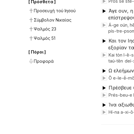
Pròs sè ste
▶
[ Πρόσθετα ]
Άγε ουν, 
Προσευχή τού Ιησού
▶
επίστρεψο
Σύμβολον Νικαίας
Á-ge oún, h
▶
Ψαλμός 23
pís-tre-pson
Ψαλμός 51
Και τον Ιη
▶
εξορίαν τ
[ Πόροι ]
Kai tòn I-ē-
▶
taú-tēn
deí-
Προφορά
Ω ελεήμων
▶
Ō e-le-ḗ-mō
▶
Πρέσβευε 
▶
Prés-beu-e 
▶
Ίνα αξιωθ
▶
Hí-na a-xi-ō
▶