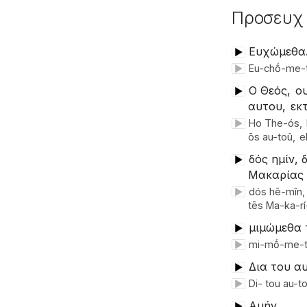
Προσευχὴ
Ευχώμεθα
▶
Eu-chṓ-me-t
▶
Ο Θεός,
ου
▶
αυτου,
εκ
Ho The-ós,
▶
ōs au-toû,
e
δός ημίν, 
▶
Μακαρίας 
dós hē-mîn,
▶
tēs Ma-ka-rí
μιμώμεθα 
▶
mi-mṓ-me-th
▶
Δια του α
▶
Di-ὰ tou au-
▶
Αμήν.
▶