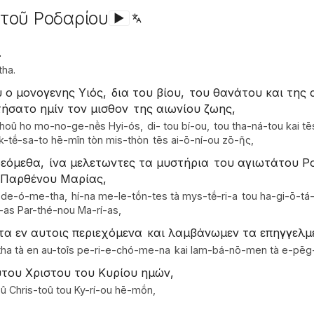
 τοῦ Ροδαρίου
▶
.
ha.
 ο μονογενης Υιός,
δια του βίου,
του θανάτου και της
τήσατο ημίν τον μισθον
της αιωνίου ζωης,
hoû ho mo-no-ge-nḕs Hyi-ós,
di-ὰ tou bí-ou,
tou tha-ná-tou kai t
k-tḗ-sa-to hē-mîn tòn mis-thòn
tēs ai-ō-ní-ou zō-ῆς,
δεόμεθα,
ίνα μελετωντες τα μυστήρια
του αγιωτάτου Ρ
Παρθένου Μαρίας,
 de-ó-me-tha,
hí-na me-le-tṓn-tes tà mys-tḗ-ri-a
tou ha-gi-ō-tá
-as Par-thé-nou Ma-rí-as,
τα εν αυτοις περιεχόμενα
και λαμβάνωμεν τα επηγγελμ
a tà en au-toîs pe-ri-e-chó-me-na
kai lam-bá-nō-men tà e-pēg
υτου Χριστου του Κυρίου ημών,
toû Chris-toû tou Ky-rí-ou hē-mṓn,