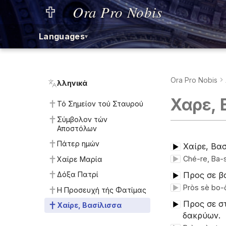
Ora Pro Nobis
Languages
▾
Ora Pro Nobis
Ἑλληνικά
Χαῖρε,
Τό Σημείον τού Σταυρού
Σύμβολον τών
Αποστόλων
Πάτερ ημών
Χαίρε, Βασ
▶
Ché-re, Ba-s
Χαίρε Μαρία
▶
Προς σε β
Δόξα Πατρί
▶
Pròs sè bo
▶
Η Προσευχή τής Φατίμας
Προς σε σ
▶
Χαίρε, Βασίλισσα
δακρύων.