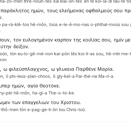
-ná-zo-men thrē-noún-tes
kai klaí-on-tes
en tē koi-lá-di taú-tē t
η παράκλητος ημών,
τους ελεήμονας οφθαλμούς σου
πρ
ν.
ē pa-rá-klē-tos hē-mṓn,
toùs e-le-ḗ-mo-nas o-phthal-moús sou
.
σουν,
τον ευλογημένον καρπον της κοιλίας σου,
ημίν μ
αύτην
δείξον.
soûn,
tòn eu-lo-gē-mé-non kar-pòn tēs koi-lí-as sou,
hē-mîn me-t
xon.
,
ω φιλεύσπλαγχνος,
ω γλυκεια Παρθένε Μαρία.
n,
ō phi-leús-plan-chnos,
ō gly-keî-a Par-thé-ne Ma-rí-a.
υπερ ημών,
αγία Θεοτόκε.
hy-pèr hē-mṓn,
ha-gí-a The-o-tó-ke.
ωμεν των επαγγελιων του Χριστου.
-thṓ-men tōn e-pag-ge-lí-ōn tou Chris-toû.