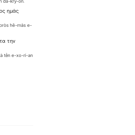
ōn da-krý-ōn.
ος ημάς
pròs hē-mâs e-
ετα την
à tḕn e-xo-rí-an