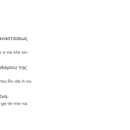
 αναστάσεως
ēs a-na-stá-se-
οδαρίου της
-tou Ro-da-rí-ou
ένα.
-ge-lé-me-na.