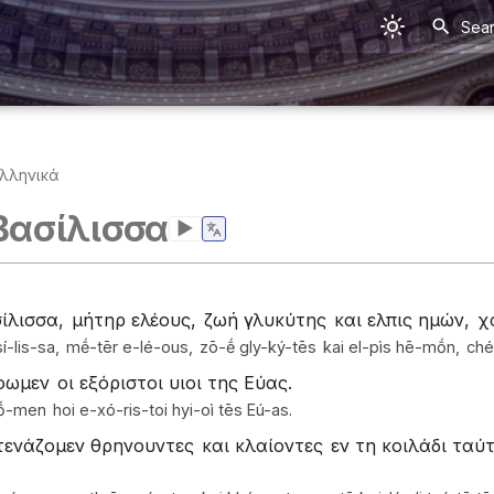
Sea
Ἑλληνικά
 Βασίλισσα
▶
ίλισσα,
μήτηρ ελέους,
ζωή γλυκύτης
και ελπις ημών,
χ
í-lis-sa,
mḗ-tēr e-lé-ous,
zō-ḗ gly-ký-tēs
kai el-pìs hē-mṓn,
ché
οωμεν
οι εξόριστοι υιοι της Εύας.
-ṓ-men
hoi e-xó-ris-toi hyi-oì tēs Eú-as.
τενάζομεν θρηνουντες
και κλαίοντες
εν τη κοιλάδι ταύ