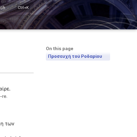
rch
On this page
Προσευχή τού Ροδαρίου
αίρε.
-re.
τη των