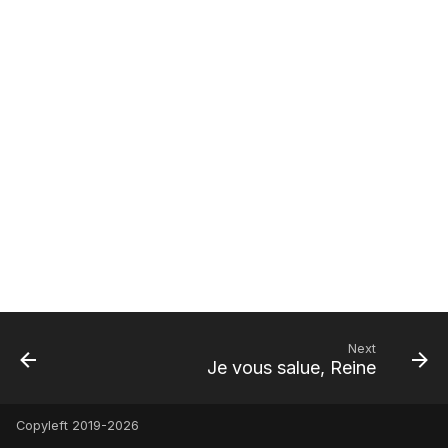
Φατίμας
Sei gegrüßt, o Königin
[ Extras ]
[ Adicionales ]
[ Aggiunte ]
[ Additamenta ]
[ Dodatki ]
[ Adicionais ]
[ Bổ sung ]
[ 額外 ]
[ 追加 ]
Χαίρε, Βασίλισσα
[ Zusätze ]
[ Resources ]
[ Recursos ]
[ Risorse ]
[ Opes ]
[ Zasoby ]
[ Recursos ]
[ Tài nguyên ]
[ 資源 ]
[ 資料 ]
[ Πρόσθετα ]
[ Ressourcen ]
[ Πόροι ]
Next
Je vous salue, Reine
Copyleft 2019-2026