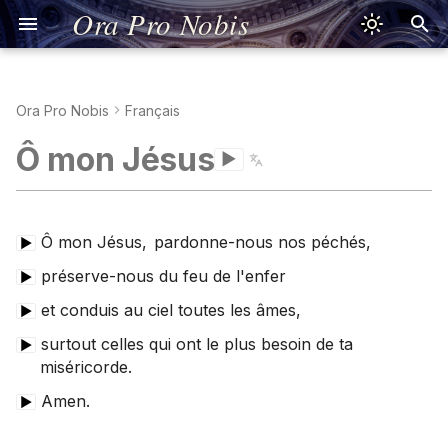
Ora Pro Nobis
Ora Pro Nobis
Français
Sign of the Cross
Kreuzzeichen
Señal de la Cruz
Prière de Jésus
Prononciation
Segno della Croce
Signum Crucis
Znak Krzyża
Sinal da Cruz
Dấu Thánh Giá
Τό Σημείον τού
聖號經
十字架のしるし
Jesus Prayer
Pronunciation
Jesusgebet
Aussprache
Oración de Jesús
Pronunciación
Preghiera di Gesù
Pronuncia
Oratio Iesu
Pronuntiatio
Modlitwa Jezusowa
Wymowa
Oração de Jesus
Pronúncia
Lời Nguyện Giêsu
Phát Âm Tiếng Việt
Προσευχή τού Ιησού
Προφορά
耶穌禱文
發音
イエスの祈り
発音
Ô mon Jésus
▶
Σταυρού
Apostles' Creed
Apostolisches
Credo de los Apóstoles
Credo de Nicée
Simbolo degli Apostoli
Symbolum Apostolorum
Wierzę w Boga
Credo dos Apóstolos
Kinh Tin Kính
宗徒信經
使徒信条
Nicene Creed
Good Advice
Nizänisches
Credo de Nicea
Cognados
Credo di Nicea
Symbolum Nicaenum
Credo nicejskie
Credo Niceno
Kinh Tin Kính Nicea
Viết Tiếng Việt
Σύμβολον Νικαίας
尼西亞信經
寫作
ニケア信条
Glaubensbekenntnis
Σύμβολον τών
Glaubensbekenntnis
Αποστόλων
Our Father
Padre Nuestro
Psaume 23
Padre Nostro
Pater Noster
Ojcze nasz
Pai Nosso
Kinh Lạy Cha
天主經
主の祈り
Psalm 23
Bad Advice
Salmo 23
Conjugaciones
Salmo 23
Psalmus 23
Psalm 23
Salmo 23
Thánh Vịnh 23
Ψαλμός 23
聖詠第二十三篇
詩篇第23篇
Ô mon Jésus,
pardonne-nous nos péchés,
▶
Vater unser
Psalm 23
préserve-nous du feu de l'enfer
▶
Πάτερ ημών
Hail Mary
Ave María
Psaume 51
Ave Maria
Ave Maria
Zdrowaś Maryjo
Ave Maria
Kinh Kính Mừng
聖母經
アヴェ・マリア
Psalm 51
Speak like a Diplomat
Salmo 51
Salmo 51
Psalmus 51
Psalm 51
Salmo 51
Thánh Vịnh 51
Ψαλμός 51
聖詠第五十一篇
詩篇第51篇
Gegrüßet seist du, Maria
Psalm 51
et conduis au ciel toutes les âmes,
▶
Χαίρε Μαρία
Glory Be
Gloria al Padre
Gloria al Padre
Gloria Patri
Chwała Ojcu
Glória ao Pai
Kinh Sáng Danh
聖三光榮經
栄唱
Language Difficulty
surtout celles qui ont le plus besoin de ta
▶
Ehre sei dem Vater
miséricorde.
Δόξα Πατρί
Fatima Prayer
Oración de Fátima
Preghiera di Fatima
Oratio Fatimae
O mój Jezu
Oração de Fátima
Lời Nguyện Fatima
花地瑪聖母禱詞
ファティマの祈り
Introverts & Language
Amen.
▶
Fatimagebet
Η Προσευχή τής
Hail, Holy Queen
Salve Regina
Salve, Regina
Salve Regina
Zdrowaś, Królowo
Salve Rainha
Kinh Lạy Nữ Vương
又聖母經
サルベ・レジーナ