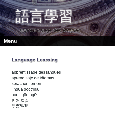
語言學習
apprentissage des langues
Menu
Language Learning
apprentissage des langues
aprendizaje de idiomas
sprachen lernen
lingua doctrina
học ngôn ngữ
언어 학습
語言學習